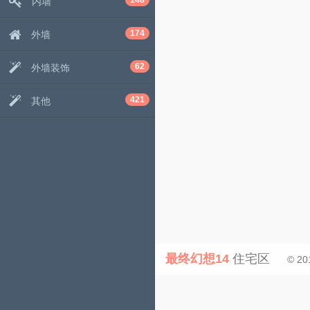
148
内墙
174
外墙
62
外墙装饰
421
其他
最终幻想14
住宅区
© 20