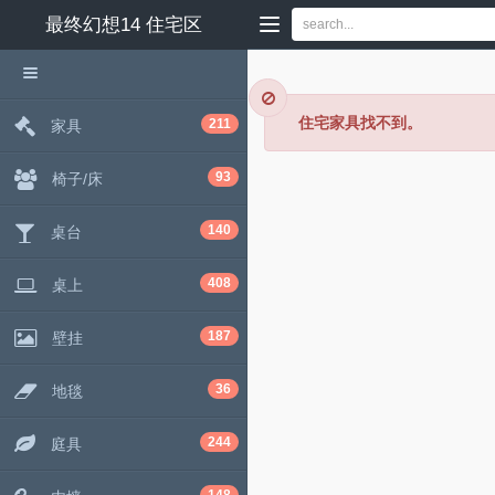
最终幻想14
住宅区
住宅家具找不到。
211
家具
93
椅子/床
140
桌台
408
桌上
187
壁挂
36
地毯
244
庭具