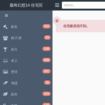
最终幻想14
住宅区
住宅家具找不到。
211
家具
93
椅子/床
140
桌台
408
桌上
187
壁挂
36
地毯
244
庭具