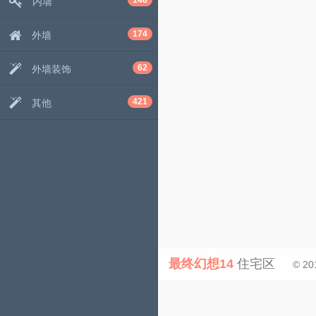
148
内墙
174
外墙
62
外墙装饰
421
其他
最终幻想14
住宅区
© 20