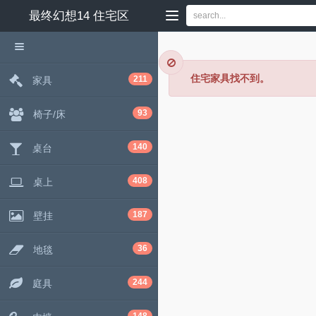
最终幻想14
住宅区
住宅家具找不到。
211
家具
93
椅子/床
140
桌台
408
桌上
187
壁挂
36
地毯
244
庭具