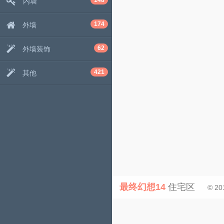
148
内墙
174
外墙
62
外墙装饰
421
其他
最终幻想14
住宅区
© 20