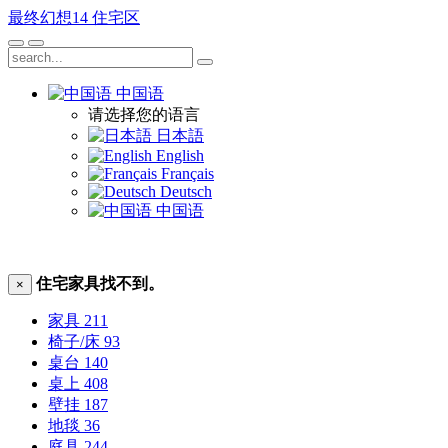
最终幻想14
住宅区
中国语
请选择您的语言
日本語
English
Français
Deutsch
中国语
住宅家具找不到。
×
家具
211
椅子/床
93
桌台
140
桌上
408
壁挂
187
地毯
36
庭具
244