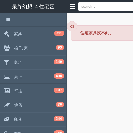
最终幻想14
住宅区
住宅家具找不到。
211
家具
93
椅子/床
140
桌台
408
桌上
187
壁挂
36
地毯
244
庭具