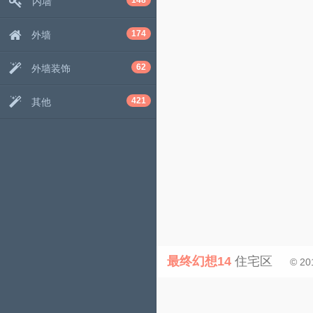
148
内墙
174
外墙
62
外墙装饰
421
其他
最终幻想14
住宅区
© 20