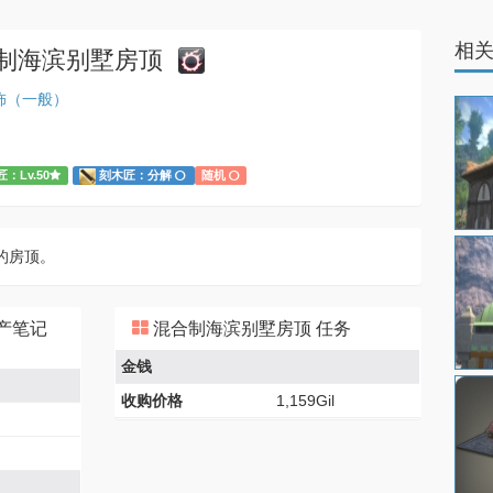
相
制海滨别墅房顶
饰（一般）
：Lv.50
刻木匠：分解
随机
的房顶。
产笔记
混合制海滨别墅房顶 任务
金钱
收购价格
1,159Gil