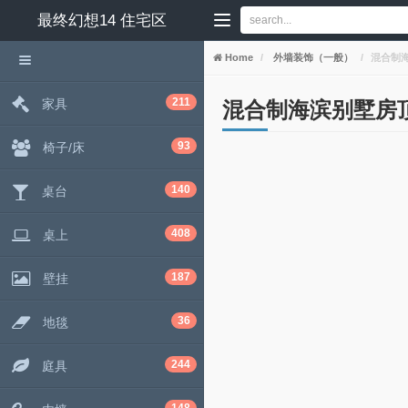
最终幻想14
住宅区
Home
外墙装饰（一般）
混合制
211
家具
混合制海滨别墅房
93
椅子/床
140
桌台
408
桌上
187
壁挂
36
地毯
244
庭具