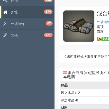
148
内墙
174
外墙
混合
外墙装
62
外墙装饰
房顶
海滨
421
其他
刻木匠
拉诺西亚样式大型住宅所使用
混合制海滨别墅房顶 生
本电脑
碎晶
风之水晶x12
冰之水晶x8
材料