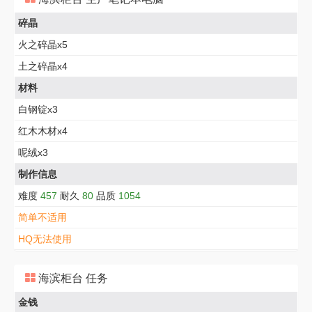
碎晶
火之碎晶x5
土之碎晶x4
材料
白钢锭x3
红木木材x4
呢绒x3
制作信息
难度
457
耐久
80
品质
1054
简单不适用
HQ无法使用
海滨柜台 任务
金钱