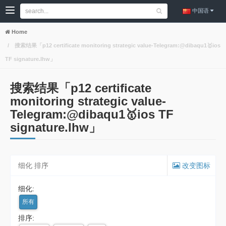
中国语
Home
搜索结果「p12 certificate monitoring strategic value-Telegram:@dibaqu1🥇ios
TF signature.lhw」
搜索结果「p12 certificate
monitoring strategic value-
Telegram:@dibaqu1🥇ios TF
signature.lhw」
细化 排序
改变图标
细化:
所有
排序: