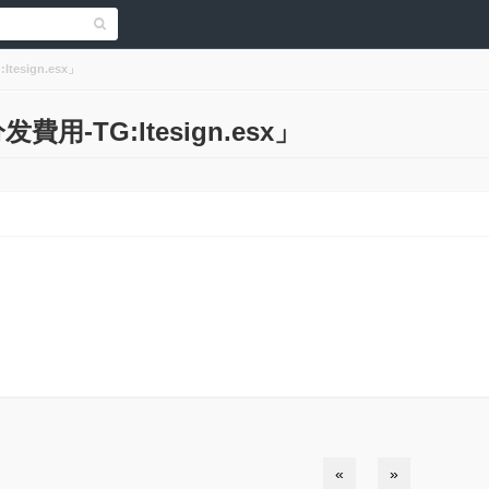
esign.esx」
費用-TG:ltesign.esx」
«
»