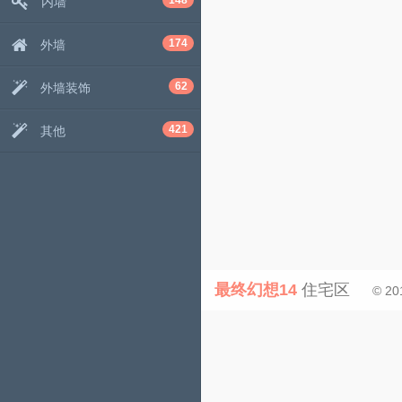
148
内墙
174
外墙
62
外墙装饰
421
其他
最终幻想14
住宅区
© 20