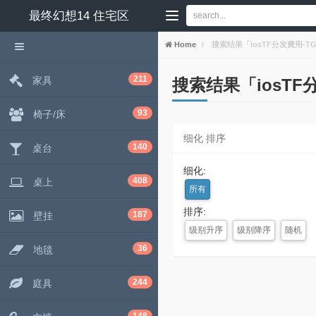
最终幻想14
住宅区
Home
搜索结果「iosTF分发費用-TG:lt
211
家具
搜索结果「iosTF分发
93
椅子/床
细化 排序
140
桌台
细化:
408
桌上
所有
排序:
187
壁挂
级别升序
级别降序
随机
36
地毯
244
庭具