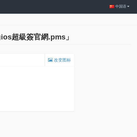
中国语
gios超級簽官網.pms」
改变图标