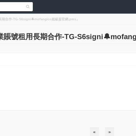
-TG-S6signi🔔mofangios超級簽官網.pms」
租用長期合作-TG-S6signi🔔mofan
«
»