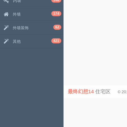
148
内墙
174
外墙
62
外墙装饰
421
其他
最终幻想14
住宅区
© 20