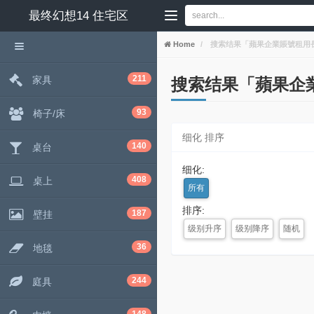
最终幻想14
住宅区
Home
搜索结果「蘋果企業賬號租用長期合作
211
家具
搜索结果「蘋果企業賬號
93
椅子/床
细化 排序
140
桌台
细化:
408
桌上
所有
排序:
187
壁挂
级别升序
级别降序
随机
36
地毯
244
庭具